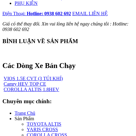
PHỤ KIỆN
Điện Thoại:
Hotline: 0938 602 692
EMAIL LIÊN HỆ
Giá có thể thay đổi. Xin vui lòng liên hệ ngay chúng tôi : Hotline:
0938 602 692
BÌNH LUẬN VỀ SẢN PHẨM
Các Dòng Xe Bán Chạy
VIOS 1.5E CVT (3 TÚI KHÍ)
Camry HEV TOP CE
COROLLA ALTIS 1.8HEV
Chuyên mục chính:
Trang Chủ
Sản Phẩm
TOYOTA ALTIS
YARIS CROSS
COROLLA CROSS