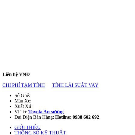
Liên hệ
VNĐ
CHI PHÍ TẠM TÍNH
TÍNH LÃI SUẤT VAY
Số Ghế:
Màu Xe:
Xuất Xứ:
Vị Trí:
Toyota An sương
Đại Diện Bán Hàng:
Hotline: 0938 602 692
GIỚI THIỆU
THÔNG SỐ KỸ THUẬT