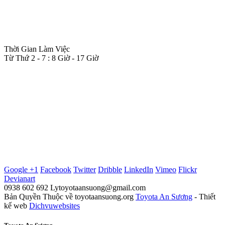
NGUYỄN THỊ LÝ - 0938 602 692
CÔNG TY TNHH TOYOTA AN SƯƠNG
382 QL22, P. TRUNG MỸ TÂY, Q.12
Hồ Chí Minh
Thời Gian Làm Việc
Từ Thứ 2 - 7 : 8 Giờ - 17 Giờ
Google +1
Facebook
Twitter
Dribble
LinkedIn
Vimeo
Flickr
Devianart
0938 602 692
Lytoyotaansuong@gmail.com
Bản Quyền Thuộc về toyotaansuong.org
Toyota An Sương
- Thiết
kế web
Dichvuwebsites