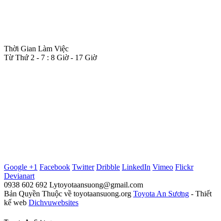
NGUYỄN THỊ LÝ - 0938 602 692
CÔNG TY TNHH TOYOTA AN SƯƠNG
382 QL22, P. TRUNG MỸ TÂY, Q.12
Hồ Chí Minh
Thời Gian Làm Việc
Từ Thứ 2 - 7 : 8 Giờ - 17 Giờ
Google +1
Facebook
Twitter
Dribble
LinkedIn
Vimeo
Flickr
Devianart
0938 602 692
Lytoyotaansuong@gmail.com
Bản Quyền Thuộc về toyotaansuong.org
Toyota An Sương
- Thiết
kế web
Dichvuwebsites